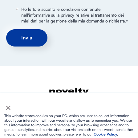
Ho letto e accetto le condizioni contenute
nell'informativa sulla privacy relative al trattamento dei
miei dati per la gestione della mia domanda o richiesta.
*
Informativa sulla privacy
×
Informativa sulla privacy dei social media
Informativa sui cookie
Nota legale e condizioni di utilizzo
This website stores cookies on your PC, which are used to collect information
Biosphere Sustainable Lifestyle
about your interaction with our website and allow us to remember you. We use
Protocollo per la prevenzione contro le molestie
this information to improve and personalize your browsing experience and to
generate analytics and metrics about our visitors both on this website and other
sessuali
media. To learn more about cookies, please refer to our
Cookie Policy
.
Politica ISO integrata
Contatto