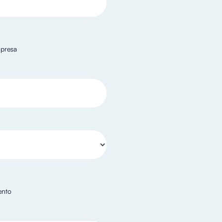
presa
ento