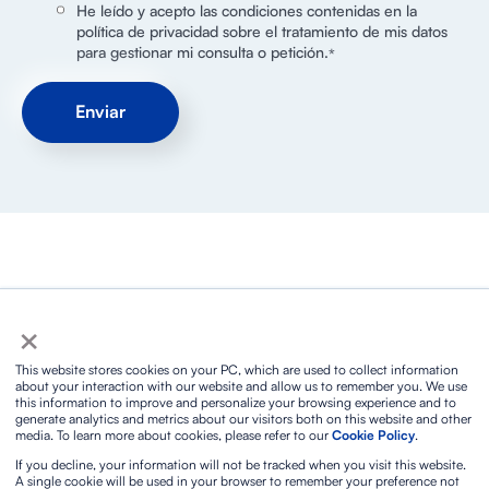
He leído y acepto las condiciones contenidas en la
política de privacidad sobre el tratamiento de mis datos
para gestionar mi consulta o petición.
*
×
Política de privacidad
Política de privacidad en Redes Sociales
Política de Cookies
Aviso legal y condiciones de uso
This website stores cookies on your PC, which are used to collect information
Biosphere Sustainable Lifestyle
Política integrada ISO
about your interaction with our website and allow us to remember you. We use
Protocolo de prevención y actuación frente al acoso
this information to improve and personalize your browsing experience and to
generate analytics and metrics about our visitors both on this website and other
sexual
media. To learn more about cookies, please refer to our
Cookie Policy
.
Contacto
If you decline, your information will not be tracked when you visit this website.
A single cookie will be used in your browser to remember your preference not