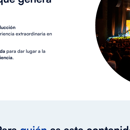
ducción
riencia extraordinaria en
ada
para dar lugar a la
iencia
.
Para
quién
es este conteni