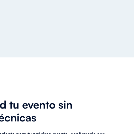
d tu evento sin
técnicas
rfecto para tu próximo evento,
confirmarlo con