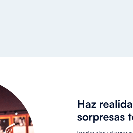
Haz realida
sorpresas 
Imagina elegir el
venue pe