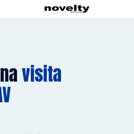
una
visita
AV